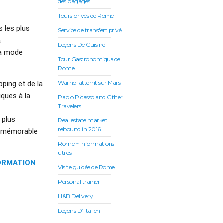
des bagages
Tours privés de Rome
 les plus
Service de transfert privé
a
Leçons De Cuisine
la mode
Tour Gastronomique de
Rome
Warhol atterrit sur Mars
ping et de la
iques à la
Pablo Picasso and Other
Travelers
 plus
Real estate market
rebound in 2016
ra mémorable
Rome ~ informations
utiles
ORMATION
Visite guidée de Rome
Personal trainer
H&B Delivery
Leçons D’ Italien