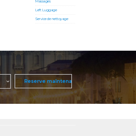
Massages
Left Luggage
Service de nettoyage