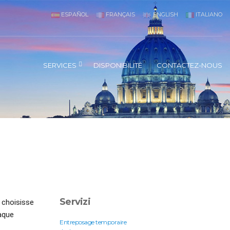
ESPAÑOL
FRANÇAIS
ENGLISH
ITALIANO
SERVICES
DISPONIBILITÉ
CONTACTEZ-NOUS
Servizi
 choisisse
aque
Entreposage temporaire