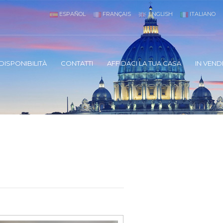
ESPAÑOL
FRANÇAIS
ENGLISH
ITALIANO
DISPONIBILITÀ
CONTATTI
AFFIDACI LA TUA CASA
IN VEND