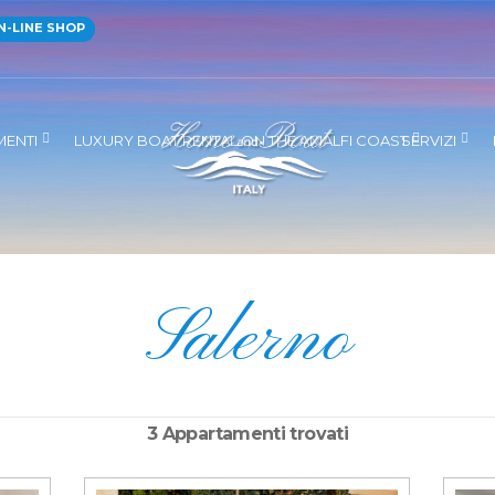
-LINE SHOP
MENTI
LUXURY BOAT RENTAL ON THE AMALFI COAST
SERVIZI
Salerno
3 Appartamenti trovati