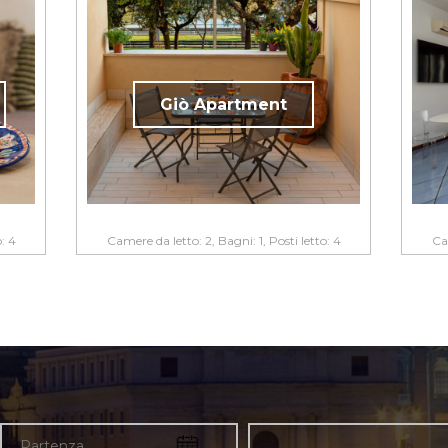
Giò Apartment
o: 4
Camere da letto: 2, Bagni: 1, Posti letto: 4
Cam