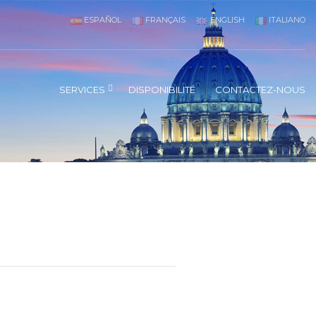
ESPAÑOL
FRANÇAIS
ENGLISH
ITALIANO
SERVICES
DISPONIBILITÉ
CONTACTEZ-NOUS