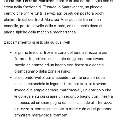
La
House Terrace Maratea
è parte di una comoda villa che si
trova nella frazione di
Fiumicello-Santavenere
, un piccolo
centro che offre tutti i servizi agli ospiti del posto a pochi
chilometri dal centro di Maratea. Vi si accede tramite un
cancello, posto a livello della strada, ed una scala ricca di
piante tipiche della macchia mediterranea.
L’appartamento si articola su due livelli:
al primo livello si trova la zona cottura, attrezzata con
forno e frigorifero; un piccolo soggiorno con divano e
tavolo da pranzo ed un bagno con finestra e doccia,
disimpegnato dalla zona leaving;
al secondo livello, cui si accede tramite una comoda
scala a chiocciola in legno e ferro battuto, si trovano
invece
due ampie camere matrimoniali;
un corridoio che
le collega e su cui si apre un secondo bagno con finestra
e doccia, ed un disimpegno da cui si accede alla terrazza
attrezzata, con splendida vista mare e da cui si possono
ammirare meravigliosi tramonti.