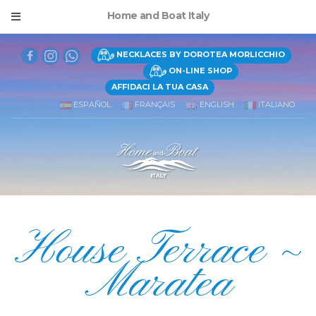
Home and Boat Italy
NECKLACES BY DOROTEA MORLICCHIO
ON-LINE SHOP
AFFIDACI LA TUA CASA
ESPAÑOL
FRANÇAIS
ENGLISH
ITALIANO
House Terrace ~
Maratea