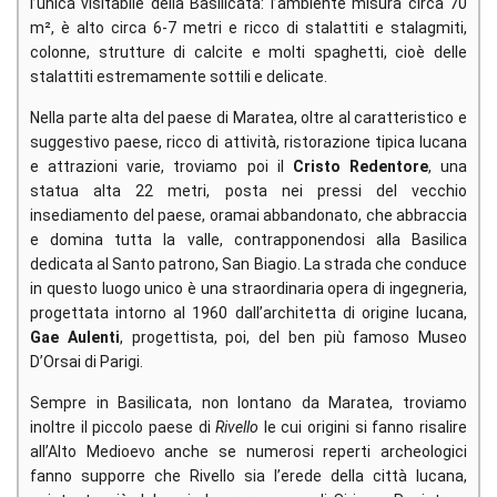
l’unica visitabile della Basilicata: l’ambiente misura circa 70
m², è alto circa 6-7 metri e ricco di stalattiti e stalagmiti,
colonne, strutture di calcite e molti spaghetti, cioè delle
stalattiti estremamente sottili e delicate.
Nella parte alta del paese di Maratea, oltre al caratteristico e
suggestivo paese, ricco di attività, ristorazione tipica lucana
e attrazioni varie, troviamo poi il
Cristo Redentore
, una
statua alta 22 metri, posta nei pressi del vecchio
insediamento del paese, oramai abbandonato, che abbraccia
e domina tutta la valle, contrapponendosi alla Basilica
dedicata al Santo patrono, San Biagio. La strada che conduce
in questo luogo unico è una straordinaria opera di ingegneria,
progettata intorno al 1960 dall’architetta di origine lucana,
Gae Aulenti
, progettista, poi, del ben più famoso Museo
D’Orsai di Parigi.
Sempre in Basilicata, non lontano da Maratea, troviamo
inoltre il piccolo paese di
Rivello
le cui origini si fanno risalire
all’Alto Medioevo anche se numerosi reperti archeologici
fanno supporre che Rivello sia l’erede della città lucana,