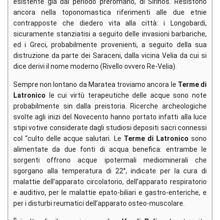
esistente già dal periodo preromano, di Sirinos. Resistono
ancora nella toponomastica riferimenti alle due etnie
contrapposte che diedero vita alla città: i Longobardi,
sicuramente stanziatisi a seguito delle invasioni barbariche,
ed i Greci, probabilmente provenienti, a seguito della sua
distruzione da parte dei Saraceni, dalla vicina Velia da cui si
dice derivi il nome moderno (Rivello ovvero Re-Velia).
Sempre non lontano da Maratea troviamo ancora le
Terme di
Latronico
le cui virtù terapeutiche delle acque sono note
probabilmente sin dalla preistoria. Ricerche archeologiche
svolte agli inizi del Novecento hanno portato infatti alla luce
stipi votive considerate dagli studiosi depositi sacri connessi
col “culto delle acque salutari. Le
Terme di Latronico
sono
alimentate da due fonti di acqua benefica: entrambe le
sorgenti offrono acque ipotermali mediominerali che
sgorgano alla temperatura di 22°, indicate per la cura di
malattie dell’apparato circolatorio, dell’apparato respiratorio
e auditivo, per le malattie epato-biliari e gastro-enteriche, e
per i disturbi reumatici dell’apparato osteo-muscolare.